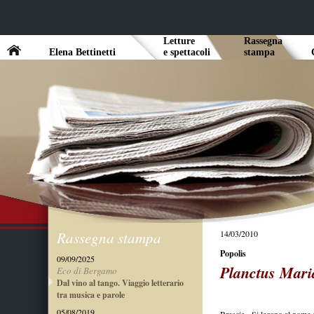
Letture
Rassegna
Elena Bettinetti
e spettacoli
stampa
Rassegna stampa
14/03/2010
Popolis
09/09/2025
Planctus Mari
Eco di Bergamo
Dal vino al tango. Viaggio letterario
tra musica e parole
05/08/2019