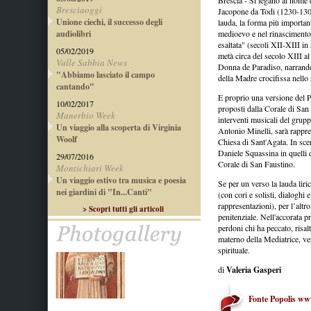
Brescia - Si legano al nome 
Bresciaoggi
Jacopone da Todi (1230-1306),
Unione ciechi, il successo degli
lauda, la forma più importante
audiolibri
medioevo e nel rinascimento.
esaltata" (secoli XII-XIII in
05/02/2019
metà circa del secolo XIII a
Valle Sabbia News
Donna de Paradiso, narrando
"Abbiamo lasciato il campo
della Madre crocifissa nello 
cantando"
E proprio una versione del Pl
10/02/2017
proposti dalla Corale di San 
Manerbio Week
interventi musicali del grup
Un viaggio alla scoperta di Virginia
Antonio Minelli, sarà rappre
Woolf
Chiesa di Sant'Agata. In scen
Daniele Squassina in quelli d
29/07/2016
Corale di San Faustino.
Montichiari Week
Un viaggio estivo tra musica e poesia
Se per un verso la lauda lir
nei giardini di "In...Canti"
(con cori e solisti, dialoghi
rappresentazioni), per l’alt
> Scopri tutti gli articoli
penitenziale. Nell'accorata 
perdoni chi ha peccato, risalta
materno della Mediatrice, ve
spirituale.
di
Valeria Gasperi
Fonte Popolis www